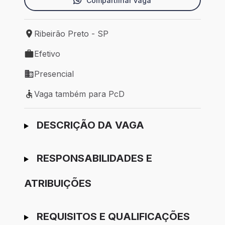
Compartilhar vaga
Ribeirão Preto - SP
Local de trabalho: Ribeirão Preto - SP
Efetivo
Tipo de vaga: Efetivo
Presencial
Modelo de trabalho: Presencial
Vaga também para PcD
Vaga também para PcD
Ir para candidatura
DESCRIÇÃO DA VAGA
RESPONSABILIDADES E
ATRIBUIÇÕES
REQUISITOS E QUALIFICAÇÕES