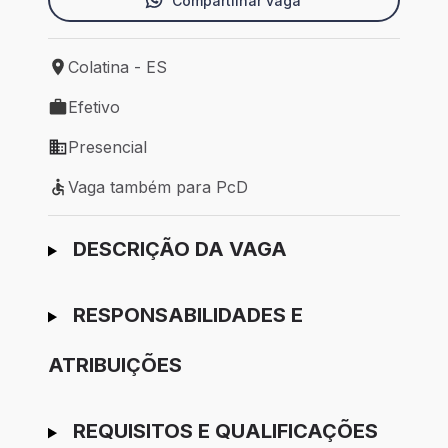
Compartilhar vaga
Colatina - ES
Local de trabalho: Colatina - ES
Efetivo
Tipo de vaga: Efetivo
Presencial
Modelo de trabalho: Presencial
Vaga também para PcD
Vaga também para PcD
Ir para candidatura
DESCRIÇÃO DA VAGA
RESPONSABILIDADES E
ATRIBUIÇÕES
REQUISITOS E QUALIFICAÇÕES